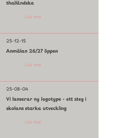
thailändska
Läs mer
25-12-15
Anmälan 26/27 öppen
Läs mer
25-08-04
Vi lanserar ny logotype - ett steg i
skolans starka utveckling
Läs mer