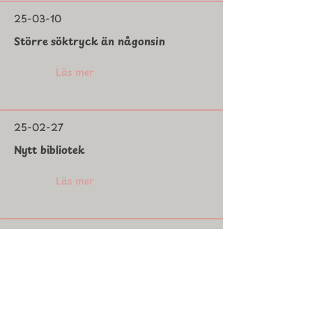
25-03-10
Större söktryck än någonsin
Läs mer
25-02-27
Nytt bibliotek
Läs mer
25-02-20
Succén "after school" fortsätter
Läs mer