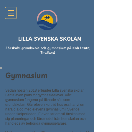
LILLA SVENSKA SKOLAN
Förskola, grundskola och gymnasium på Koh Lanta,
Thailand
Gymnasium
Sedan hösten 2018 erbjuder Lilla svenska skolan
Lanta även plats för gymnasieelever. Vårt
gymnasium fungerar på liknade sätt som
grundskolan. Går eleven kort tid hos oss har vi en
nära dialog med elevens gymnasium i Sverige
under skolperioden. Eleven tar om så önskas med
sig planeringar och läromedel från hemskolan och
handleds av behöriga gymnasielärare.