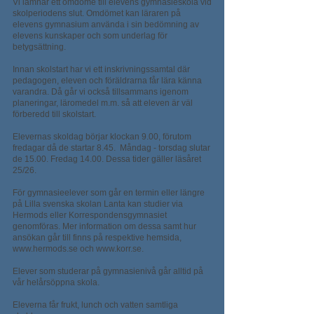
Vi lämnar ett omdöme till elevens gymnasieskola vid
skolperiodens slut. Omdömet kan läraren på
elevens gymnasium använda i sin bedömning av
elevens kunskaper och som underlag för
betygsättning.
Innan skolstart har vi ett inskrivningssamtal där
pedagogen, eleven och föräldrarna får lära känna
varandra. Då går vi också tillsammans igenom
planeringar, läromedel m.m. så att eleven är väl
förberedd till skolstart.
Elevernas skoldag börjar klockan 9.00, förutom
fredagar då de startar 8.45. Måndag - torsdag slutar
de 15.00. Fredag 14.00. Dessa tider gäller läsåret
25/26.
För gymnasieelever som går en termin eller längre
på Lilla svenska skolan Lanta kan studier via
Hermods eller Korrespondensgymnasiet
genomföras. Mer information om dessa samt hur
ansökan går till finns på respektive hemsida,
www.hermods.se
och
www.korr.se
.
Elever som studerar på gymnasienivå går alltid på
vår helårsöppna skola.
Eleverna får frukt, lunch och vatten samtliga