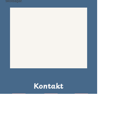
skoldagar.
Kontakt
Mail:
anmalan@svenskaskolanlanta.se
Adress
Lilla svenska skolan Lanta
232, Moo3, Saladan,
Koh Lanta,